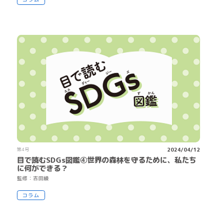
第4号
2024/04/12
目で読むSDGs図鑑④世界の森林を守るために、私たち
に何ができる？
監
修
：
吉
田
綾
コラム