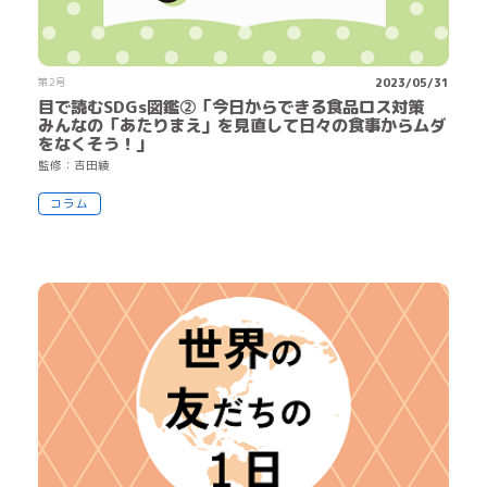
第2号
2023/05/31
目で読むSDGs図鑑②「今日からできる食品ロス対策
みんなの「あたりまえ」を見直して日々の食事からムダ
をなくそう！」
監
修
：
吉
田
綾
コラム