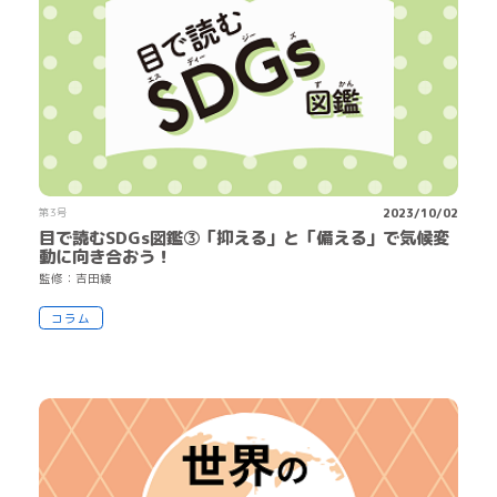
第3号
2023/10/02
目で読むSDGs図鑑③「抑える」と「備える」で気候変
動に向き合おう！
監
修
：
吉
田
綾
コラム