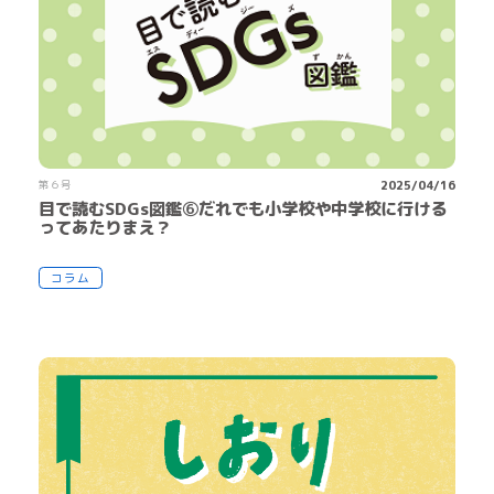
第６号
2025/04/16
目で読むSDGs図鑑⑥だれでも小学校や中学校に行ける
ってあたりまえ？
コラム