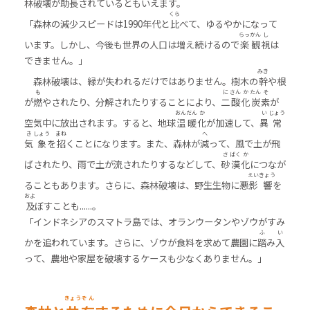
林破壊が助長されているともいえます。
くら
「森林の減少スピードは1990年代と
比
べて、ゆるやかになって
らっ
かん
し
います。しかし、今後も世界の人口は増え続けるので
楽
観
視
は
できません。」
みき
森林破壊は、緑が失われるだけではありません。樹木の
幹
や根
も
に
さん
か
たん
そ
が
燃
やされたり、分解されたりすることにより、
二
酸
化
炭
素
が
おん
だん
か
い
じょう
空気中に放出されます。すると、地球
温
暖
化
が加速して、
異
常
き
しょう
まね
へ
気
象
を
招
くことになります。また、森林が
減
って、風で土が飛
さ
ばく
か
ばされたり、雨で土が流されたりするなどして、
砂
漠
化
につなが
えい
きょう
ることもあります。さらに、森林破壊は、野生生物に悪
影
響
を
およ
及
ぼすことも......。
「インドネシアのスマトラ島では、オランウータンやゾウがすみ
ふ
い
かを追われています。さらに、ゾウが食料を求めて農園に
踏
み
入
って、農地や家屋を破壊するケースも少なくありません。」
きょう
ぞん