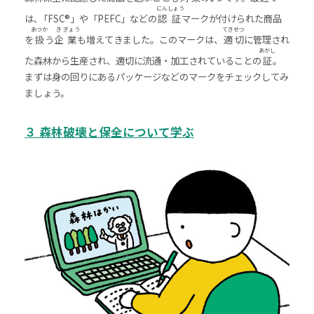
にん
しょう
は､「
FSC®
」や「
PEFC
」などの
認
証
マークが付けられた商品
あつか
き
ぎょう
てき
せつ
を
扱
う
企
業
も増えてきました。このマークは、
適
切
に管理され
あかし
た森林から生産され、適切に流通・加工されていることの
証
。
まずは身の回りにあるパッケージなどのマークをチェックしてみ
ましょう。
３ 森林破壊と保全について学ぶ