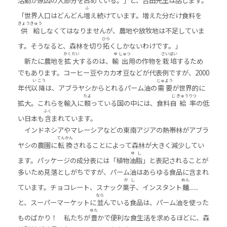
活動が原因の大部分を占めている。」と、吉田先生は話します。
ふ
「世界人口はどんどん
増
え続けています。増えた分だけ食料を
きょう
きゅう
供
給
しなくてはなりませんが、農地や放牧地は不足していま
ひら
す。そうなると、森林を切り
拓
くしかないわけです。」
かく
だい
ゆ
しゅつ
さい
ばい
新たに農地を
拡
大
するのは、
輸
出
用の作物を
栽
培
するため
でもあります。コーヒー豆やカカオ豆などが代表例ですが、2000
い
こう
じゅ
よう
年代
以
降
は、アブラヤシからとれるパーム油の
需
要
が世界的に
たよ
じ
きゅう
りつ
拡大。これらを輸入に
頼
っている国の中には、食料
自
給
率
の低
ふく
い日本も
含
まれています。
インドネシアやマレーシアなどの東南アジアの熱帯林がアブラ
てん
かん
ヤシの農園に
転
換
されることによって森林が大きく減少してい
ゆ
し
ます。パッケージの成分表には「植物
油
脂
」と表記されることが
多いため見落としがちですが、パーム油はあらゆる食品に含まれ
が
し
めん
ています。チョコレート、スナック
菓
子
、インスタント
麺
......
なら
と、スーパーマーケットに
並
んでいる食品は、パーム油を使った
ゆた
ものばかり！ 私たちが
豊
かで便利な食生活を求めるほどに、森