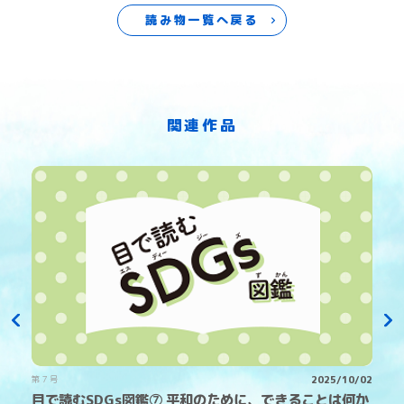
読み物一覧へ戻る
関連作品
6
第７号
2025/10/02
る
目で読むSDGs図鑑⑦ 平和のために、できることは何か