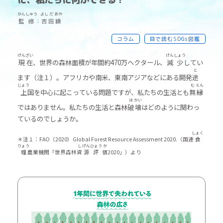
かん
しゅう
よし
だ
あや
監
修
：
吉
田
綾
コラム
目で読むSDGs図鑑
げん
ざい
げん
しょう
現
在
、世界の森林面積が年間約470万ヘクタール、
減
少
してい
と
ます（注１）。アフリカや南米、東南アジアなどにある開発
途
じょう
む
えん
上
国を中心に起こっている問題ですが、私たちの生活とも
無
縁
は
かい
ではありません。私たちの生活と森林
破
壊
はどのように関わっ
ているのでしょうか。
しょく
＊注１：FAO（2020）Global Forest Resource Assessment 2020.（国連
食
りょう
し
げん
ひょう
か
糧
農業機関「世界森林
資
源
評
価
2020」）より