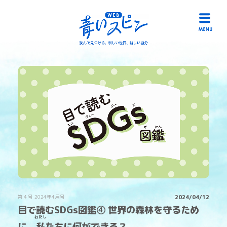
HOME
読み物一覧
冊子「青いスピン」
作品募集
リンク
お問い合わせ
第４号 2024年4月号
2024/04/12
目で読むSDGs図鑑④ 世界の森林を守るため
わたし
に、
私
たちに何ができる？