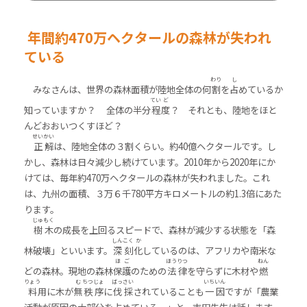
年間約470万ヘクタールの森林が失われ
ている
わり
し
みなさんは、世界の森林面積が陸地全体の何
割
を
占
めているか
てい
ど
知っていますか？ 全体の半分
程
度
？ それとも、陸地をほと
んどおおいつくすほど？
せい
かい
正
解
は、陸地全体の３割くらい。約40億ヘクタールです。し
かし、森林は日々減少し続けています。2010年から2020年にか
けては、毎年約470万ヘクタールの森林が失われました。これ
は、九州の面積、３万６千780平方キロメートルの約1.3倍にあた
ります。
じゅ
もく
樹
木
の成長を上回るスピードで、森林が減少する状態を「森
しん
こく
か
林破壊」といいます。
深
刻
化
しているのは、アフリカや南米な
ほ
ご
ほう
りつ
ねん
どの森林。現地の森林
保
護
のための
法
律
を守らずに木材や
燃
りょう
む
ちつ
じょ
ばっ
さい
いち
いん
料
用に木が
無
秩
序
に
伐
採
されていることも
一
因
ですが「農業