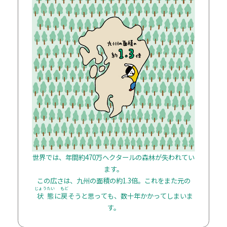
世界では、年間約470万ヘクタールの森林が失われてい
ます。
この広さは、九州の面積の約1.3倍。これをまた元の
じょう
たい
もど
状
態
に
戻
そうと思っても、数十年かかってしまいま
す。