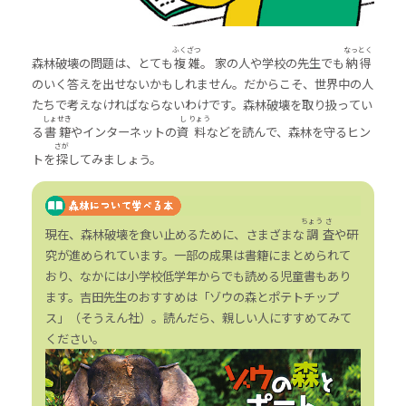
ふく
ざつ
なっ
とく
森林破壊の問題は、とても
複
雑
。 家の人や学校の先生でも
納
得
のいく答えを出せないかもしれません。だからこそ、世界中の人
たちで考えなければならないわけです。森林破壊を取り扱ってい
しょ
せき
し
りょう
る
書
籍
やインターネットの
資
料
などを読んで、森林を守るヒン
さが
トを
探
してみましょう。
ちょう
さ
現在、森林破壊を食い止めるために、さまざまな
調
査
や研
究が進められています。一部の成果は書籍にまとめられて
おり、なかには小学校低学年からでも読める児童書もあり
ます。吉田先生のおすすめは「ゾウの森とポテトチップ
ス」（そうえん社）。読んだら、親しい人にすすめてみて
ください。