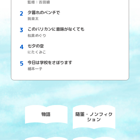
監修：吉田綾
夕暮れのベンチで
我楽太
このバリカンに意味がなくても
松素めぐり
七夕の空
にたくみこ
今日は学校をさぼります
植本一子
物語
随筆・ノンフィク
ション