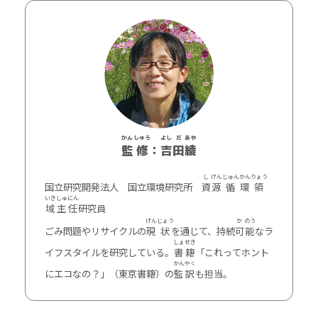
かん
しゅう
よし
だ
あや
監
修
：
吉
田
綾
し
げん
じゅん
かん
りょう
国立研究開発法人 国立環境研究所
資
源
循
環
領
いき
しゅ
にん
域
主
任
研究員
げん
じょう
か
のう
ごみ問題やリサイクルの
現
状
を通じて、持続
可
能
なラ
しょ
せき
イフスタイルを研究している。
書
籍
「これってホント
かん
やく
にエコなの？」（東京書籍）の
監
訳
も担当。