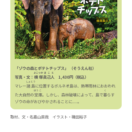
「ゾウの森とポテトチップス」 （そうえん社）
よこ
つか
ま
こ
と
写真・文：
横
塚
眞
己
人
1,430円（税込）
しょ
とう
マレー
諸
島
に位置するボルネオ島は、熱帯雨林におおわれ
ほう
こ
く
た大自然の
宝
庫
。しかし、森林破壊によって、島で
暮
らす
ゾウの命がおびやかされることに......。
取材、文・名嘉山直哉 イラスト・磯田裕子