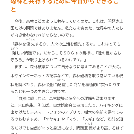
森林と
共
存
するために今日からできるこ
と
今後、森林とどのように共存していくのか。これは、開発途上
国だけの問題ではありません。私たちを含めた、世界中の人たち
が向き合わなければならないのです。
ゆう
せん
「森林を
優
先
するか、人々の生活を優先するか。これはとても
むずか
難
しい問題です。だからこそＳＤＧｓの目標に『陸の豊かさも
守ろう』が取り上げられているわけです。」
まずは、森林破壊について自分なりに考えてみることが大切。
ま
本やインターネットの記事などで、森林破壊を取り
巻
いている現
はい
りょ
状を調べたり、森林保全に
配
慮
した商品を積極的に買ったりす
ることも一つの向き合い方です。
「自然に親しむと、森林破壊と保全への理解も深まります。」
と、吉田先生。例えば、自然観察会に参加したり、ハイキングに
出かけたり――。スマートフォンのアプリで、樹木の名前を調べてみ
るのもおすすめ。「ケヤキ」や「マツ」「スギ」など、名前を知
い
しき
るだけでも自然がぐっと身近になり、問題
意
識
がより高まるはず