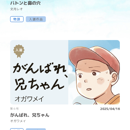
バトンと鼻の穴
文
月
レオ
物語
入選作品
第６号
2025/04/16
がんばれ、兄ちゃん
オガワメイ