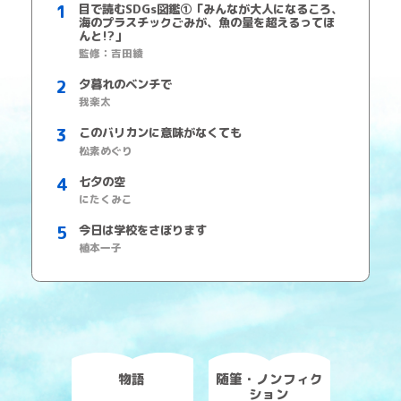
目で読むSDGs図鑑①「みんなが大人になるころ、
海のプラスチックごみが、魚の量を超えるってほ
んと!?」
監修：吉田綾
夕暮れのベンチで
我楽太
このバリカンに意味がなくても
松素めぐり
七夕の空
にたくみこ
今日は学校をさぼります
植本一子
物語
随筆・ノンフィク
ション