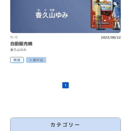
第2号
2023/06/22
自動販売機
香
久
山
ゆみ
物語
入選作品
1
カテゴリー