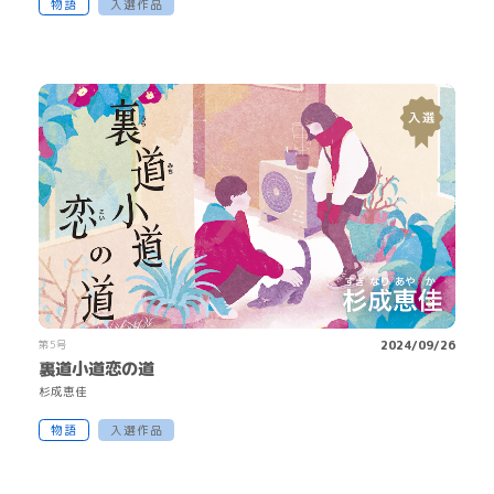
物語
入選作品
第5号
2024/09/26
裏道小道恋の道
杉
成
恵
佳
物語
入選作品