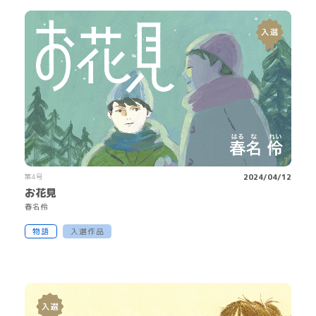
第4号
2024/04/12
お花見
春
名
伶
物語
入選作品