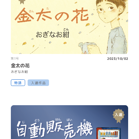
第3号
2023/10/02
金太の花
おぎなお
紺
物語
入選作品