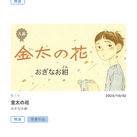
物語
第３号
2023/10/02
金太の花
おぎなお
紺
物語
受賞作品