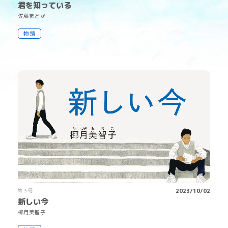
君を知っている
佐
藤
まどか
物語
第３号
2023/10/02
新しい今
椰
月
美
智
子