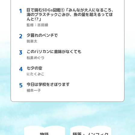
目で読むSDGs図鑑①「みんなが大人になるころ、
海のプラスチックごみが、魚の量を超えるってほ
んと!?」
監修：吉田綾
夕暮れのベンチで
我楽太
このバリカンに意味がなくても
松素めぐり
七夕の空
にたくみこ
今日は学校をさぼります
植本一子
物語
随筆・ノンフィク