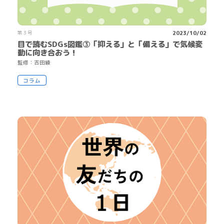
第３号
2023/10/02
目で読むSDGs図鑑③「抑える」と「備える」で気候変
動に向き合おう！
監
修
：
吉
田
綾
コラム