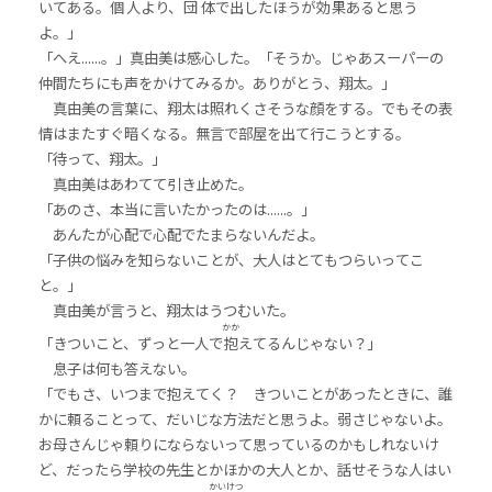
いてある。
個
人
より、
団
体
で出したほうが
効
果
あると思う
よ。」
「へえ......。」真由美は感心した。「そうか。じゃあスーパーの
仲間たちにも声をかけてみるか。ありがとう、翔太。」
真由美の言葉に、翔太は照れくさそうな顔をする。でもその表
情はまたすぐ暗くなる。無言で部屋を出て行こうとする。
「待って、翔太。」
真由美はあわてて引き止めた。
「あのさ、本当に言いたかったのは......。」
あんたが心配で心配でたまらないんだよ。
「子供の悩みを知らないことが、大人はとてもつらいってこ
と。」
真由美が言うと、翔太はうつむいた。
かか
「きついこと、ずっと一人で
抱
えてるんじゃない？」
息子は何も答えない。
「でもさ、いつまで抱えてく？ きついことがあったときに、誰
かに頼ることって、だいじな方法だと思うよ。弱さじゃないよ。
お母さんじゃ頼りにならないって思っているのかもしれないけ
ど、だったら学校の先生とかほかの大人とか、話せそうな人はい
かい
けつ