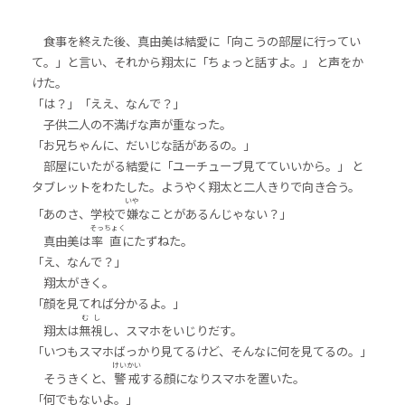
食事を終えた後、真由美は結愛に「向こうの部屋に行ってい
て。」と言い、それから翔太に「ちょっと話すよ。」 と声をか
けた。
「は？」「ええ、なんで？」
子供二人の不満げな声が重なった。
「お兄ちゃんに、だいじな話があるの。」
部屋にいたがる結愛に「ユーチューブ見てていいから。」 と
タブレットをわたした。ようやく翔太と二人きりで向き合う。
いや
「あのさ、学校で
嫌
なことがあるんじゃない？」
そっ
ちょく
真由美は
率
直
にたずねた。
「え、なんで？」
翔太がきく。
「顔を見てれば分かるよ。」
む
し
翔太は
無
視
し、スマホをいじりだす。
「いつもスマホばっかり見てるけど、そんなに何を見てるの。」
けい
かい
そうきくと、
警
戒
する顔になりスマホを置いた。
「何でもないよ。」