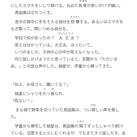
せ
ぼね
にしたスマホをいじり続ける。丸めた
背
骨
が思いがけず細い。
真由美は立ちつくす。
そう
ぞう
息子の背中に手をそえる自分を
想
像
する。あるいはスマホを
もぎ取って、問いつめる自分を。
だい
じょう
ぶ
学校で何があったの？
大
丈
夫
？
答えは分かっている。大丈夫。ほっといて。
いつのまにか、子供の心の中が見えなくなった。
何と話しかけようかと思っていると、玄関から「ただいま
あ。」と元気な声がした。結愛が、学童から帰ってきた。
「ねえ、お母さん、聞いてる？」
ひ
ぱ
結愛にシャツを
引
っ
張
られ、
「危ない！」
けわ
まな板で野菜を切っていた真由美は、つい
険
しい声を発し
た。
となり
学童から帰宅した結愛は、真由美の
隣
でずっとしゃべり続け
ている。注意すると少しむくれるが、でもまたすぐ話しだす。友