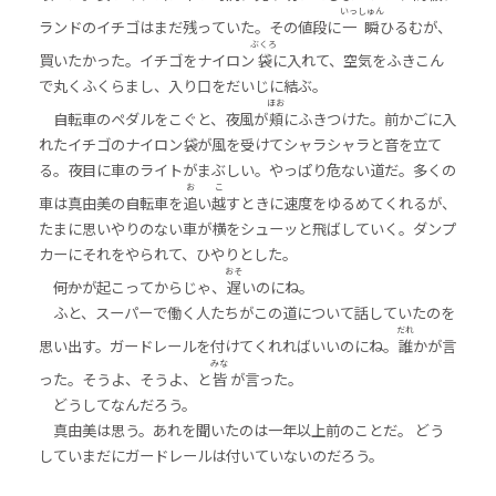
いっ
しゅん
ランドのイチゴはまだ残っていた。その値段に
一
瞬
ひるむが、
ぶくろ
買いたかった。イチゴをナイロン
袋
に入れて、空気をふきこん
で丸くふくらまし、入り口をだいじに結ぶ。
ほお
自転車のペダルをこぐと、夜風が
頬
にふきつけた。前かごに入
れたイチゴのナイロン袋が風を受けてシャラシャラと音を立て
る。夜目に車のライトがまぶしい。やっぱり危ない道だ。多くの
お
こ
車は真由美の自転車を
追
い
越
すときに速度をゆるめてくれるが、
たまに思いやりのない車が横をシューッと飛ばしていく。ダンプ
カーにそれをやられて、ひやりとした。
おそ
――何かが起こってからじゃ、
遅
いのにね。
ふと、スーパーで働く人たちがこの道について話していたのを
だれ
思い出す。ガードレールを付けてくれればいいのにね。
誰
かが言
みな
った。そうよ、そうよ、と
皆
が言った。
どうしてなんだろう。
真由美は思う。あれを聞いたのは一年以上前のことだ。 どう
していまだにガードレールは付いていないのだろう。