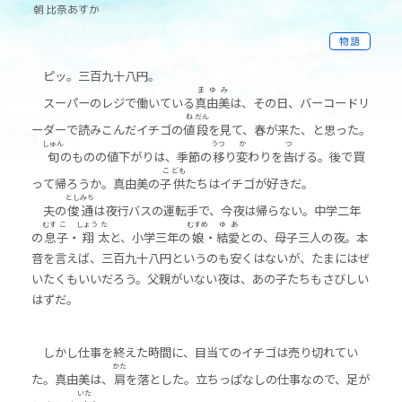
朝
比
奈
あすか
物語
ピッ。三百九十八円。
ま
ゆ
み
スーパーのレジで働いている
真
由
美
は、その日、バーコードリ
ね
だん
ーダーで読みこんだイチゴの
値
段
を見て、春が来た、と思った。
しゅん
うつ
か
つ
旬
のものの値下がりは、季節の
移
り
変
わりを
告
げる。後で買
こ
ども
って帰ろうか。真由美の
子
供
たちはイチゴが好きだ。
とし
みち
夫の
俊
通
は夜行バスの運転手で、今夜は帰らない。中学二年
むす
こ
しょう
た
むすめ
ゆ
あ
の
息
子
・
翔
太
と、小学三年の
娘
・
結
愛
との、母子三人の夜。本
音を言えば、三百九十八円というのも安くはないが、たまにはぜ
いたくもいいだろう。父親がいない夜は、あの子たちもさびしい
はずだ。
しかし仕事を終えた時間に、目当てのイチゴは売り切れてい
かた
た。真由美は、
肩
を落とした。立ちっぱなしの仕事なので、足が
いた