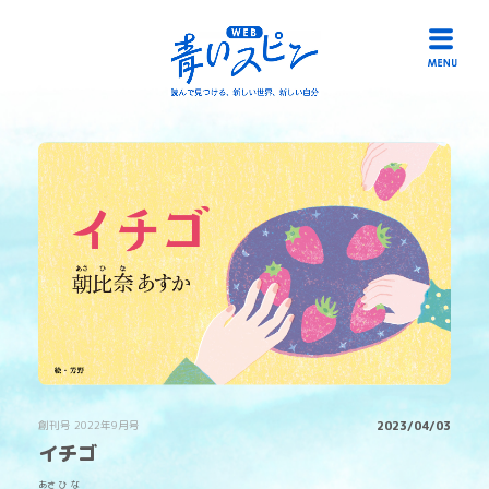
HOME
読み物一覧
冊子「青いスピン」
作品募集
リンク
お問い合わせ
創刊号 2022年9月号
2023/04/03
イチゴ
あさ
ひ
な