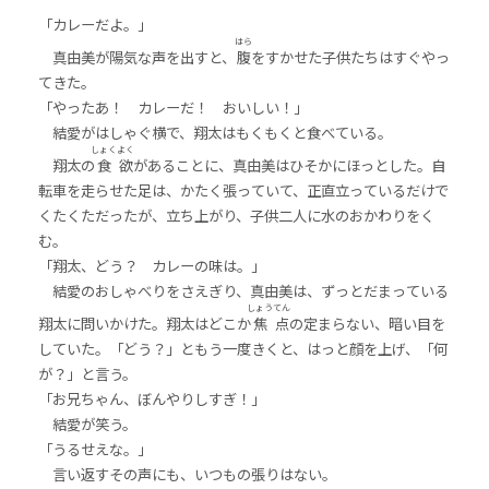
「カレーだよ。」
はら
真由美が陽気な声を出すと、
腹
をすかせた子供たちはすぐやっ
てきた。
「やったあ！ カレーだ！ おいしい！」
結愛がはしゃぐ横で、翔太はもくもくと食べている。
しょく
よく
翔太の
食
欲
があることに、真由美はひそかにほっとした。自
転車を走らせた足は、かたく張っていて、正直立っているだけで
くたくただったが、立ち上がり、子供二人に水のおかわりをく
む。
「翔太、どう？ カレーの味は。」
結愛のおしゃべりをさえぎり、真由美は、ずっとだまっている
しょう
てん
翔太に問いかけた。翔太はどこか
焦
点
の定まらない、暗い目を
していた。「どう？」ともう一度きくと、はっと顔を上げ、「何
が？」と言う。
「お兄ちゃん、ぼんやりしすぎ！」
結愛が笑う。
「うるせえな。」
言い返すその声にも、いつもの張りはない。