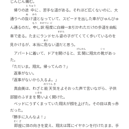
じんじん
痛
む。
と
ちゅう
帰りの
途
中
に 、苦手な道がある。それほど広くないのに、大
ぬ
みち
通りへの
抜
け
道
となっていて、スピードを出した車がびゅんびゅ
もう
わけ
てい
ど
ん通るのだ。
申
し
訳
程
度
に白線一本引かれただけの歩道を自転
すがた
車で走る。たまにランドセル
姿
の子がてくてく歩いているのを
あぶ
見かけるが、本当に
危
ない道だと思う。
げん
かん
くつ
アパートに着いて、ドアを開けると、
玄
関
に翔太の
靴
があっ
た。
「ただいま。翔太。帰ってんの？」
返事がない。
「返事がないから入るよ。」
のう
てん
き
真由美は、わざと
能
天
気
をよそおった声で言いながら、子供
いきお
部屋のふすまを
勢
いよく開けた。
ベッドにうずくまっていた翔太が顔を上げた。その目は真っ赤
だった。
「勝手に入んなよ！」
そく
ざ
即
座
に体の向きを変え、翔太は耳にイヤホンを付けたまま、手