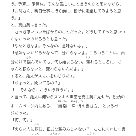
う。予算......予算ね。そんな
難
しいこと言うのかと思いながら、
「お母さん、明日仕事に行く前に、役所に電話してみようと思
う。」
と、真由美は言った。
さっき思いついたばかりのことだった。どうしてずっと思いつ
かなかったのだろうとも思った。
「やめときなよ。そんなの、意味ないよ。」
「意味ないかどうかなんて、分からないよ。こういうことは、自
なや
たよ
分だけで
悩
んでいても、何も始まらない。
頼
れるところに、ち
ゃんと頼らないと、変わらないんだよ。」
すると、翔太がスマホをいじりだす。
「ちょっと。聞いてるの？」
「......それなら、こういうほうが。」
と言って、翔太は何やらスマホの画面を真由美に見せた。役所の
せい
がん
ちん
じょう
ホームページ内にある、「
請
願
・
陳
情
の書き方」 というペー
ジだった。
「何、何。」
たの
「えらい人に
頼
む、正式な頼み方じゃない？ ここにくわしく書
こ
じん
だん
たい
こう
か