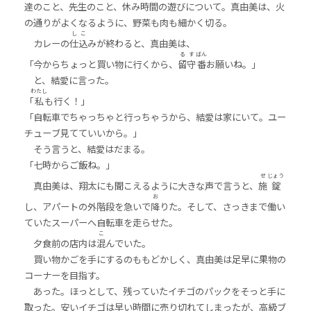
達のこと、先生のこと、休み時間の遊びについて。真由美は、火
の通りがよくなるように、野菜も肉も細かく切る。
し
こ
カレーの
仕
込
みが終わると、真由美は、
る
す
ばん
「今からちょっと買い物に行くから、
留
守
番
お願いね。」
と、結愛に言った。
わたし
「
私
も行く！」
「自転車でちゃっちゃと行っちゃうから、結愛は家にいて。ユー
チューブ見てていいから。」
そう言うと、結愛はだまる。
「七時からご飯ね。」
せ
じょう
真由美は、翔太にも聞こえるように大きな声で言うと、
施
錠
お
し、アパートの外階段を急いで
降
りた。そして、さっきまで働い
ていたスーパーへ自転車を走らせた。
こ
夕食前の店内は
混
んでいた。
買い物かごを手にするのももどかしく、真由美は足早に果物の
コーナーを目指す。
あった。ほっとして、残っていたイチゴのパックをそっと手に
取った。安いイチゴは早い時間に売り切れてしまったが、高級ブ