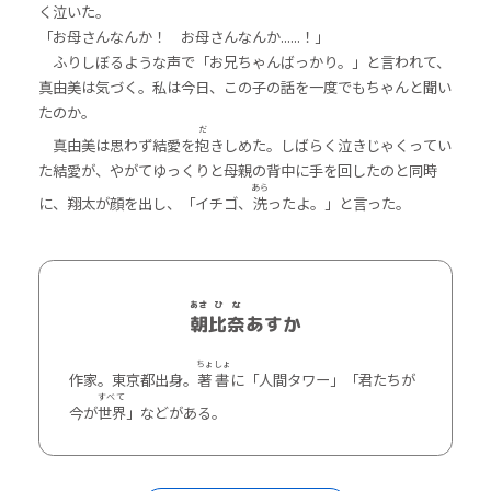
く泣いた。
「お母さんなんか！ お母さんなんか......！」
ふりしぼるような声で「お兄ちゃんばっかり。」と言われて、
真由美は気づく。私は今日、この子の話を一度でもちゃんと聞い
たのか。
だ
真由美は思わず結愛を
抱
きしめた。しばらく泣きじゃくってい
た結愛が、やがてゆっくりと母親の背中に手を回したのと同時
あら
に、翔太が顔を出し、「イチゴ、
洗
ったよ。」と言った。
あさ
ひ
な
朝
比
奈
あすか
ちょ
しょ
作家。東京都出身。
著
書
に「人間タワー」「君たちが
すべて
今が
世界
」などがある。