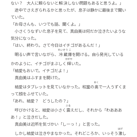
ない？ 大人に頼らないと
解
決
しない問題もあると思うよ。」
途中でさえぎられるかと思ったが、息子は静かに最後まで聞い
ていた。
「お母さんも、いつでも話、聞くよ。」
小さくうなずいた息子を見て、真由美は何だか泣きたいような
気分になった。
「はい、終わり。さて今日はイチゴがあるんだ！」
れい
ぞう
こ
明るい声で言いながら、
冷
蔵
庫
を開ける。自ら発光している
かがや
かのように、イチゴがまぶしく
輝
いた。
「結愛もおいで。イチゴだよ！」
真由美はふすまを開けた。
おく
結愛はタブレットを見ていなかった。和室の
奥
で一人うずくま
って顔をふせていた。
「あれ、結愛？ どうしたの？」
ふる
呼びかけると、結愛は小さく
震
えだし、それから「わあああ
あ！」と泣きだした。
真由美は近所を気づかい「しーっ！」と言った。
はげ
しかし結愛は泣きやまなかった。それどころか、いっそう
激
し