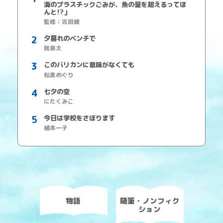
海のプラスチックごみが、魚の量を超えるってほ
んと!?」
監修：吉田綾
夕暮れのベンチで
我楽太
このバリカンに意味がなくても
松素めぐり
七夕の空
にたくみこ
今日は学校をさぼります
植本一子
物語
随筆・ノンフィク
ション