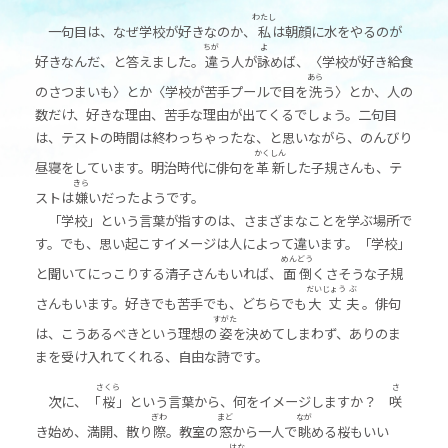
わたし
一句目は、なぜ学校が好きなのか、
私
は朝顔に水をやるのが
ちが
よ
好きなんだ、と答えました。
違
う人が
詠
めば、〈学校が好き給食
あら
のさつまいも〉とか〈学校が苦手プールで目を
洗
う〉とか、人の
数だけ、好きな理由、苦手な理由が出てくるでしょう。二句目
は、テストの時間は終わっちゃったな、と思いながら、のんびり
かく
しん
昼寝をしています。明治時代に俳句を
革
新
した子規さんも、テ
きら
ストは
嫌
いだったようです。
「学校」という言葉が指すのは、さまざまなことを学ぶ場所で
す。でも、思い起こすイメージは人によって違います。「学校」
めん
どう
と聞いてにっこりする清子さんもいれば、
面
倒
くさそうな子規
だい
じょう
ぶ
さんもいます。好きでも苦手でも、どちらでも
大
丈
夫
。俳句
すがた
は、こうあるべきという理想の
姿
を決めてしまわず、ありのま
まを受け入れてくれる、自由な詩です。
さくら
さ
次に、「
桜
」という言葉から、何をイメージしますか？
咲
ぎわ
まど
なが
き始め、満開、散り
際
。教室の
窓
から一人で
眺
める桜もいい
はな