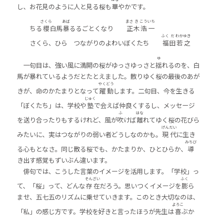
し、お花見のように人と見る桜も
華
やかです。
さくら
あば
まさ
き
こう
いち
ちる
櫻
白馬
暴
るるごとくなり
正
木
浩
一
ふく
だ
わか
ゆき
さくら、ひら つながりのよわいぼくたち
福
田
若
之
ゆ
一句目は、強い風に満開の桜がゆっさゆっさと
揺
れるのを、白
馬が暴れているようだとたとえました。散りゆく桜の最後のあが
やく
どう
きが、命のかたまりとなって
躍
動
します。二句目、今を生きる
じゅく
「ぼくたち」は、学校や
塾
で会えば仲良くするし、メッセージ
ふ
はな
を送り合ったりもするけれど、風が
吹
けば
離
れてゆく桜の花びら
げん
だい
みたいに、実はつながりの弱い者どうしなのかも。
現
代
に生き
みちび
る心もとなさ。同じ散る桜でも、かたまりか、ひとひらか、
導
き出す感覚もずいぶん違います。
俳句では、こうした言葉のイメージを活用します。「学校」っ
そん
ざい
ふく
て、「桜」って、どんな
存
在
だろう。思いつくイメージを
膨
ら
ませ、五七五のリズムに乗せていきます。このとき大切なのは、
よろこ
「私」の感じ方です。学校を好きと言ったほうが先生は
喜
ぶか