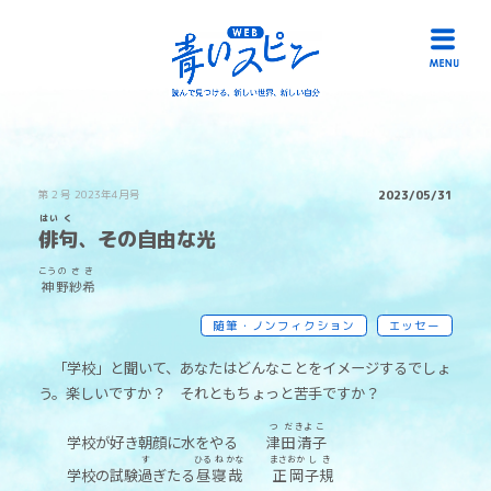
HOME
第２号 2023年4月号
2023/05/31
はい
く
読み物一覧
俳
句
、その自由な光
こう
の
さ
き
冊子「青いスピン」
神
野
紗
希
作品募集
随筆・ノンフィクション
エッセー
「学校」と聞いて、あなたはどんなことをイメージするでしょ
リンク
う。楽しいですか？ それともちょっと苦手ですか？
お問い合わせ
つ
だ
きよ
こ
学校が好き朝顔に水をやる
津
田
清
子
す
ひる
ね
かな
まさ
おか
し
き
学校の試験
過
ぎたる
昼
寝
哉
正
岡
子
規