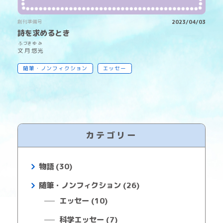
2
創刊準備号
2023/04/03
詩を求めるとき
ふ
づき
ゆ
み
文
月
悠
光
随筆・ノンフィクション
エッセー
カテゴリー
物語 (30)
随筆・ノンフィクション (26)
エッセー (10)
科学エッセー (7)