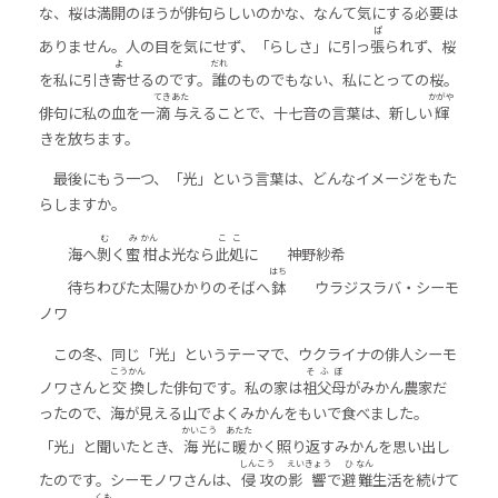
な、桜は満開のほうが俳句らしいのかな、なんて気にする必要は
ぱ
ありません。人の目を気にせず、「らしさ」に引っ
張
られず、桜
よ
だれ
を私に引き
寄
せるのです。
誰
のものでもない、私にとっての桜。
てき
あた
かがや
俳句に私の血を一
滴
与
えることで、十七音の言葉は、新しい
輝
きを放ちます。
最後にもう一つ、「光」という言葉は、どんなイメージをもた
らしますか。
む
み
かん
こ
こ
海へ
剝
く
蜜
柑
よ光なら
此
処
に 神野紗希
はち
待ちわびた太陽ひかりのそばへ
鉢
ウラジスラバ・シーモ
ノワ
この冬、同じ「光」というテーマで、ウクライナの俳人シーモ
こう
かん
そ
ふ
ぼ
ノワさんと
交
換
した俳句です。私の家は
祖
父
母
がみかん農家だ
ったので、海が見える山でよくみかんをもいで食べました。
かい
こう
あたた
「光」と聞いたとき、
海
光
に
暖
かく照り返すみかんを思い出し
しん
こう
えい
きょう
ひ
なん
たのです。シーモノワさんは、
侵
攻
の
影
響
で
避
難
生活を続けて
くも