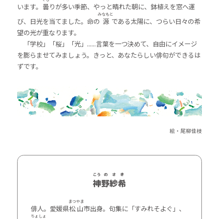
います。
曇
りが多い季節、やっと晴れた朝に、鉢植えを窓へ運
みなもと
び、日光を当てました。命の
源
である太陽に、つらい日々の希
望の光が重なります。
「学校」「桜」「光」......言葉を一つ決めて、自由にイメージ
を膨らませてみましょう。きっと、あなたらしい俳句ができるは
ずです。
絵・尾柳佳枝
こう
の
さ
き
神
野
紗
希
まつ
やま
俳人。愛媛県
松
山
市出身。句集に「すみれそよぐ」、
ちょ
しょ