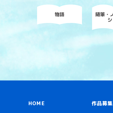
物語
随筆・
シ
HOME
作品募集