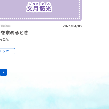
刊準備号
2023/04/03
詩を求めるとき
月
悠
光
エッセー
2