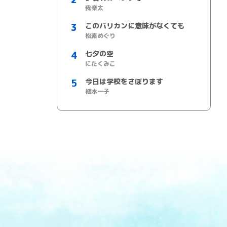
我楽太
このバリカンに意味がなくても
松素めぐり
七夕の空
にたくみこ
今日は学校をさぼります
植本一子