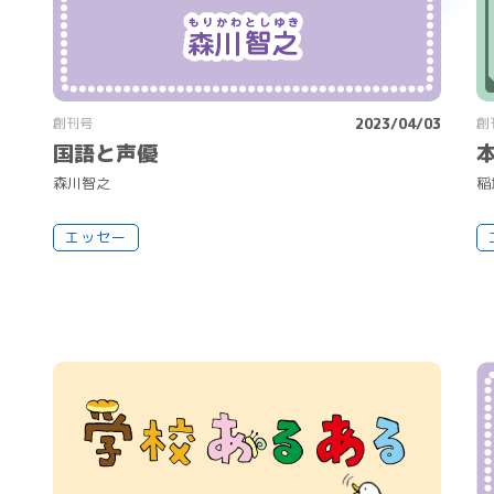
創刊号
2023/04/03
創
国語と声優
森
川
智
之
稲
エッセー