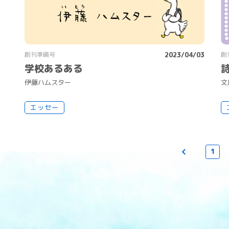
創刊準備号
2023/04/03
創
学校あるある
伊
藤
ハムスター
文
エッセー
1