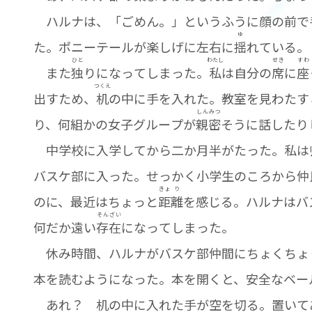
ハルナは、「ごめん。」というふうに顔の前で
ゆ
た。ポニーテールが楽しげに左右に
揺
れている。
ひと
わたし
せき
すわ
また
独
りになってしまった。
私
は自分の
席
に
座
つくえ
出すため、
机
の中に手を入れた。教室を見わたす
しん
みつ
り、何組かの女子グループが
親
密
そうに話したり
中学校に入学してから二か月半がたった。私は
バスケ部に入った。せっかく小学生のころから仲
きょ
り
のに、最近はちょっと
距
離
を感じる。ハルナはバ
そん
ざい
何だか遠い
存
在
になってしまった。
休み時間、ハルナがバスケ部仲間にちょくちょ
本を読むようになった。本を開くと、安全なベー
あれ？ 机の中に入れた手が空を切る。置いて