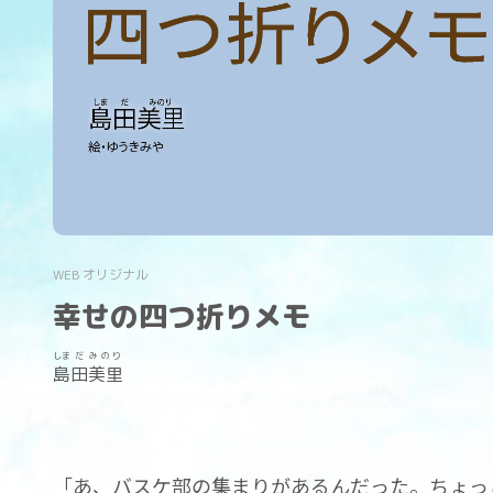
WEB オリジナル
幸せの四つ折りメモ
しま
だ
みのり
島
田
美里
「あ、バスケ部の集まりがあるんだった。ちょっ