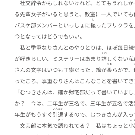
社交辞令かもしれないけれど、とてもうれしか
る先輩女子がいると思うと、教室に一人でいても
と
バスケ部メンバーといっしょに
撮
ったプリクラを
今となってはどうでもいい。
私と季重なりさんとのやりとりは、ほぼ毎日続
くわ
が好きらしい。ミステリーはあまり
詳
しくない私
やわ
さんの文字はいつも丁寧だった。線が
柔
らかで、
ったころ、季重なりさんはこんなことを書いてき
「むつきさんは、確か帰宅部だって書いていまし
か？ 今は、二年生が三名で、三年生が五名で活
いん
たい
年生がもうすぐ
引
退
するので、むつきさんが入っ
さそ
こ
文芸部に本気で
誘
われてる？ 私はちょっと
小