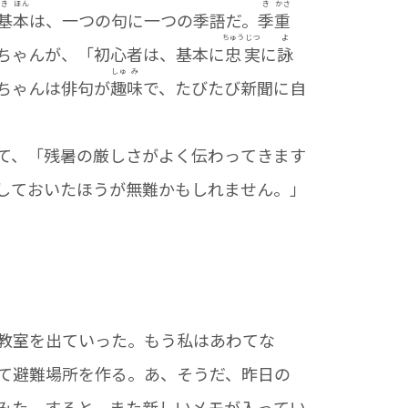
き
ほん
き
かさ
基
本
は、一つの句に一つの季語だ。
季
重
ちゅう
じつ
よ
ちゃんが、「初心者は、基本に
忠
実
に
詠
しゅ
み
ちゃんは俳句が
趣
味
で、たびたび新聞に自
て、「残暑の厳しさがよく伝わってきます
しておいたほうが無難かもしれません。」
教室を出ていった。もう私はあわてな
て避難場所を作る。あ、そうだ、昨日の
みた。すると、また新しいメモが入ってい