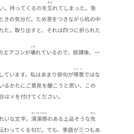
わす
い。持ってくるのを
忘
れてしまった。急
ときの気分だ。ため息をつきながら机の中
れた。取り出すと、それは四つに折られた
こわ
のエアコンが
壊
れているので、放課後、一
とく
い
しています。私はあまり俳句が
得
意
ではな
いるかたにご意見を聞こうと思い、この
合は×を付けてください。
せい
けつ
かん
せん
れいな文字。
清
潔
感
のある上品そうな
先
伝わってくる句だ。でも、季語が三つもあ