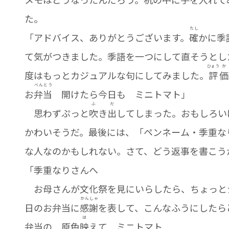
た。
たし
「アドバイス、ありがとうございます。
確
かに季
て気がつきました。季語を一つにして直そうとし
ひょう
か
度はもっとカジュアルな句にしてみました。
評
価
べん
とう
お
弁
当
開けたら今日も ミニトマト」
ふ
だ
思わずぷっと
吹
き
出
してしまった。おもしろい
かわいそうだ。最後には、「ペンネーム・季重な
な人なのかもしれない。さて、どう返事を書こう
「季重なりさんへ
お母さんが文化祭を見にいらしたら、ちょっと
かん
しゃ
日のお弁当に
感
謝
を表して、こんなふうにしたら
は
弁当の 原色
映
えて ミニトマト