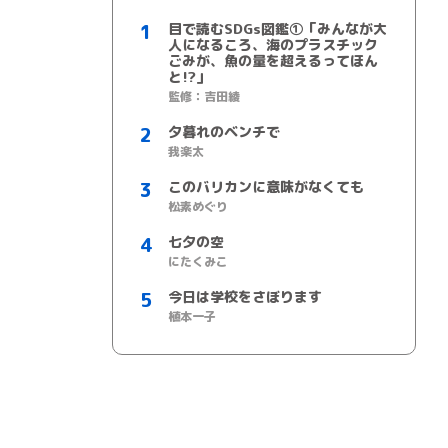
目で読むSDGs図鑑①「みんなが大
人になるころ、海のプラスチック
ごみが、魚の量を超えるってほん
と!?」
監修：吉田綾
夕暮れのベンチで
我楽太
このバリカンに意味がなくても
松素めぐり
七夕の空
にたくみこ
今日は学校をさぼります
植本一子