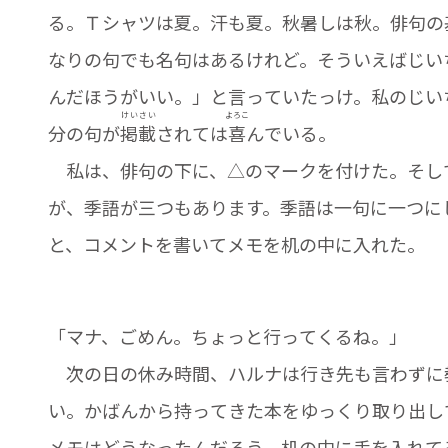
る。Ｔシャツは夏。汗も夏。秋暑しは秋。俳句の
なりの句でも名句はあるけれど。そういえばじい
んだほうがいい。」と言っていたっけ。私のじい
けい
さい
よろこ
分の句が
掲
載
されては
喜
んでいる。
私は、俳句の下に、△のマークを付けた。そし
が、季語が三つもあります。季語は一句に一つに
と、コメントを書いてメモを机の中に入れた。
「マナ、ごめん。ちょっと行ってくるね。」
次の日の休み時間、ハルナは行き先も言わずに
い。かばんから持ってきた本をゆっくり取り出し
メモはどうなったんだろう。机の中に手を入れて