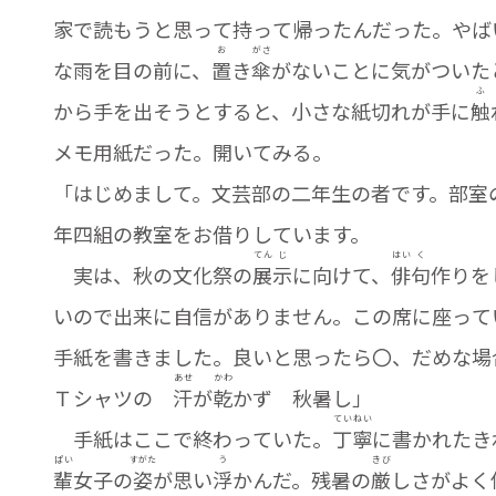
家で読もうと思って持って帰ったんだった。やば
お
がさ
な雨を目の前に、
置
き
傘
がないことに気がついた
ふ
から手を出そうとすると、小さな紙切れが手に
触
メモ用紙だった。開いてみる。
「はじめまして。文芸部の二年生の者です。部室
年四組の教室をお借りしています。
てん
じ
はい
く
実は、秋の文化祭の
展
示
に向けて、
俳
句
作りを
いので出来に自信がありません。この席に座って
手紙を書きました。良いと思ったら〇、だめな場
あせ
かわ
Ｔシャツの
汗
が
乾
かず 秋暑し」
てい
ねい
手紙はここで終わっていた。
丁
寧
に書かれたき
ぱい
すがた
う
きび
輩
女子の
姿
が思い
浮
かんだ。残暑の
厳
しさがよく