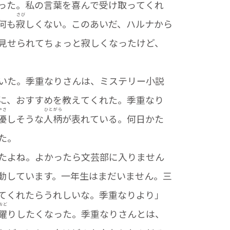
った。私の言葉を喜んで受け取ってくれ
さび
何も
寂
しくない。このあいだ、ハルナから
見せられてちょっと寂しくなったけど、
いた。季重なりさんは、ミステリー小説
に、おすすめを教えてくれた。季重なり
やさ
ひと
がら
優
しそうな
人
柄
が表れている。何日かた
た。
たよね。よかったら文芸部に入りません
動しています。一年生はまだいません。三
てくれたらうれしいな。季重なりより」
おど
躍
りしたくなった。季重なりさんとは、