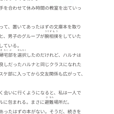
手を合わせて休み時間の教室を出ていっ
って、置いてあったはずの文庫本を取り
うで
ずもう
と、男子のグループが
腕
相撲
をしていた
している。
き
たく
ぶ
せん
たく
帰
宅
部
を
選
択
したのだけれど、ハルナは
良しだったハルナと同じクラスになれた
スケ部に入ってから交友関係も広がって、
く会いに行くようになると、私は一人で
ひ
なん
ルに包まれる。まさに
避
難
場所だ。
あったはずの本がない。そうだ、続きを