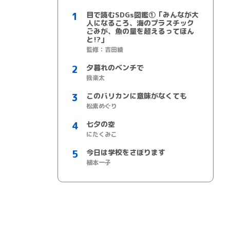
目で読むSDGs図鑑①「みんなが大
人になるころ、海のプラスチック
ごみが、魚の量を超えるってほん
と!?」
監修：吉田綾
夕暮れのベンチで
我楽太
このバリカンに意味がなくても
松素めぐり
七夕の空
にたくみこ
今日は学校をさぼります
植本一子