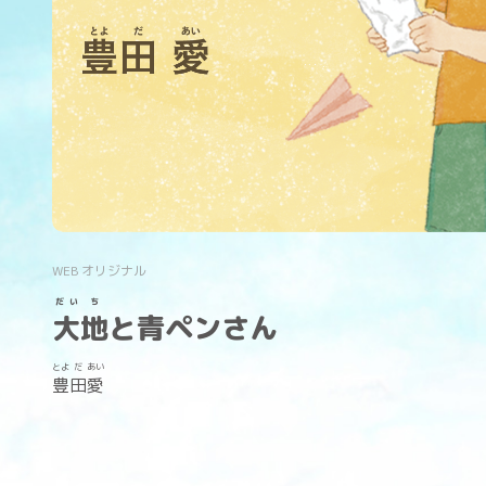
WEB オリジナル
だい
ち
大
地
と青ペンさん
とよ
だ
あい
豊
田
愛