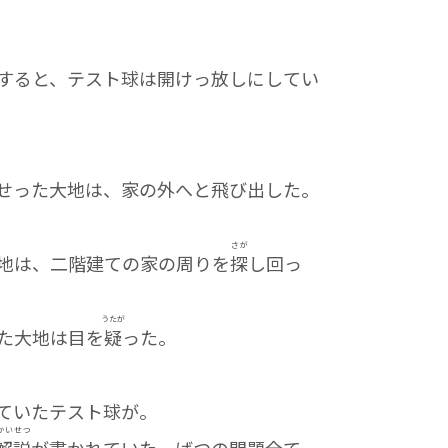
すると、テスト球は開けっ放しにしてい
せった大地は、家の外へと飛び出した。
さが
地は、二階建ての家の周りを
探
し回っ
うたが
た大地は目を
疑
った。
ていたテスト球が。
かい
せつ
解
説
が書かれていた。ばつの問題全て