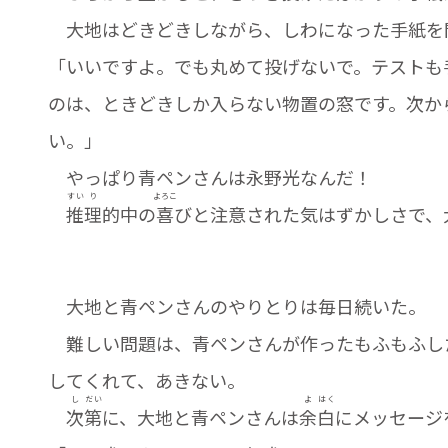
大地はどきどきしながら、しわになった手紙を
「いいですよ。でも丸めて投げないで。テストも
のは、ときどきしか入らない物置の窓です。次か
い。」
やっぱり青ペンさんは永野光なんだ！
すい
り
よろこ
推
理
的中の
喜
びと注意された気はずかしさで、
大地と青ペンさんのやりとりは毎日続いた。
難しい問題は、青ペンさんが作ったもふもふし
してくれて、あきない。
し
だい
よ
はく
次
第
に、大地と青ペンさんは
余
白
にメッセージ