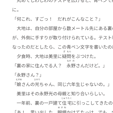
に。
「何これ、すごっ！ だれがこんなこと？」
大地は、自分の部屋から数メートル先にある裏
が、外側に手すりが取り付けられている。テスト
なったのだとしたら、この青ペン文字を書いたのは―
ぎ
もん
夕食時、大地は美里に
疑
問
をぶつけた。
なが
の
「裏の家に住んでる人？
永
野
さんだけど。」
「永野さん？」
むすめ
ひかり
「
娘
さんの
光
ちゃん、同じ六年生じゃないの。」
美里はその永野光の母親と知り合いらしい。
じゅう
たく
一年前、裏の一戸建て
住
宅
に引っこしてきたの
めがね
「あ！ 思い出した。
眼鏡
かけてたっけ。でも、