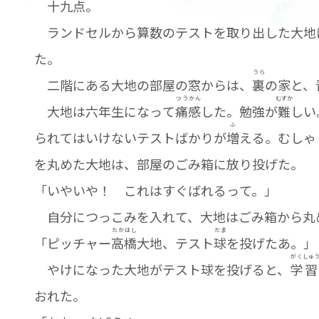
十九点。
ランドセルから算数のテストを取り出した大地
た。
うら
二階にある大地の部屋の窓からは、
裏
の家と、
つう
かん
むずか
大地は六年生になって
痛
感
した。勉強が
難
しい
ふ
られてはいけないテストばかりが
増
える。むしゃ
を丸めた大地は、部屋のごみ箱に放り投げた。
「いやいや！ これはすぐばれるって。」
自分につっこみを入れて、大地はごみ箱から丸
たか
はし
だま
「ピッチャー
高
橋
大地、テスト
球
を投げたあ。」
がく
しゅ
やけになった大地がテスト球を投げると、
学
習
おれた。