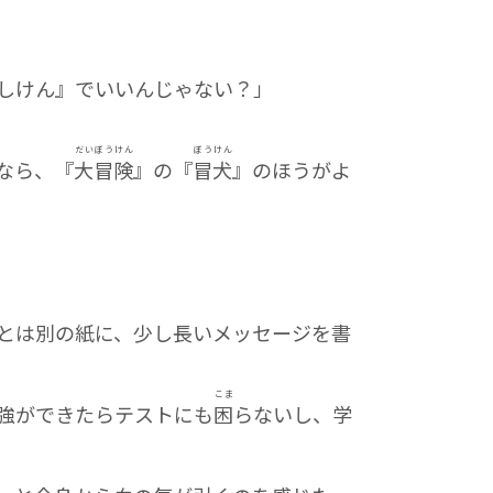
しけん』でいいんじゃない？」
だい
ぼう
けん
ぼう
けん
なら、『
大
冒
険
』の『
冒
犬
』のほうがよ
とは別の紙に、少し長いメッセージを書
こま
強ができたらテストにも
困
らないし、学