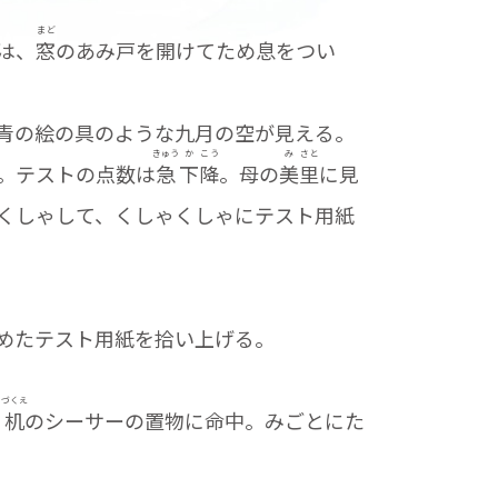
まど
は、
窓
のあみ戸を開けてため息をつい
青の絵の具のような九月の空が見える。
きゅう
か
こう
み
さと
。テストの点数は
急
下
降
。母の
美
里
に見
くしゃして、くしゃくしゃにテスト用紙
めたテスト用紙を拾い上げる。
う
づくえ
机
のシーサーの置物に命中。みごとにた