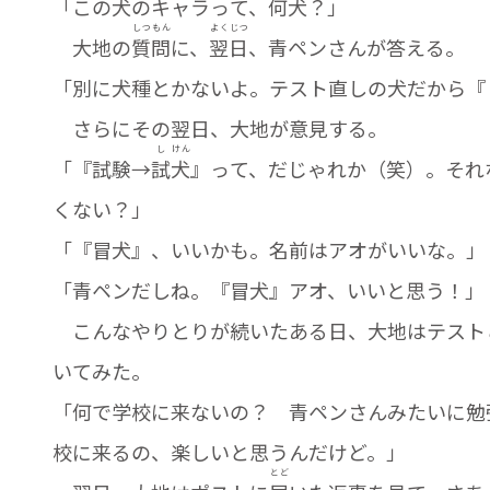
「この犬のキャラって、何犬？」
しつ
もん
よく
じつ
大地の
質
問
に、
翌
日
、青ペンさんが答える。
「別に犬種とかないよ。テスト直しの犬だから『
さらにその翌日、大地が意見する。
し
けん
「『試験→
試
犬
』って、だじゃれか（笑）。それ
くない？」
「『冒犬』、いいかも。名前はアオがいいな。」
「青ペンだしね。『冒犬』アオ、いいと思う！」
こんなやりとりが続いたある日、大地はテスト
いてみた。
「何で学校に来ないの？ 青ペンさんみたいに勉
校に来るの、楽しいと思うんだけど。」
とど