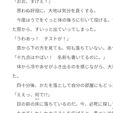
「おお、すげえ！」
思わぬ好投に、大地は気分を良くする。
今度はうでをぐっと体の後ろに引いて投げる。
た窓から、すいっと出ていってしまった。
「うわあっ！ テストが！」
窓から下の方を見ても、何も落ちていない。あ
「十九点はやばい！ 名前も書いてるのに。」
体から冷やあせがふき出るのを感じながら、大
た。
四十分後、かたを落として自分の部屋にもどっ
「ええっ、何で!?」
ゆか
目の前の
床
に落ちているのだ。今、必死に探し
丸めてしわしわのテストを広げると、青ペンで